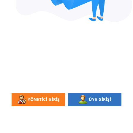
YÖNETİCİ GİRİŞ
ÜYE GİRİŞİ